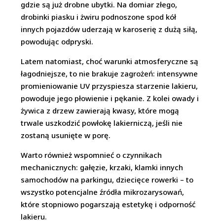
gdzie są już drobne ubytki. Na domiar złego,
drobinki piasku i żwiru podnoszone spod kół
innych pojazdów uderzają w karoserię z dużą siłą,
powodując odpryski.
Latem natomiast, choć warunki atmosferyczne są
łagodniejsze, to nie brakuje zagrożeń: intensywne
promieniowanie UV przyspiesza starzenie lakieru,
powoduje jego płowienie i pękanie. Z kolei owady i
żywica z drzew zawierają kwasy, które mogą
trwale uszkodzić powłokę lakierniczą, jeśli nie
zostaną usunięte w porę.
Warto również wspomnieć o czynnikach
mechanicznych: gałęzie, krzaki, klamki innych
samochodów na parkingu, dziecięce rowerki – to
wszystko potencjalne źródła mikrozarysowań,
które stopniowo pogarszają estetykę i odporność
lakieru.