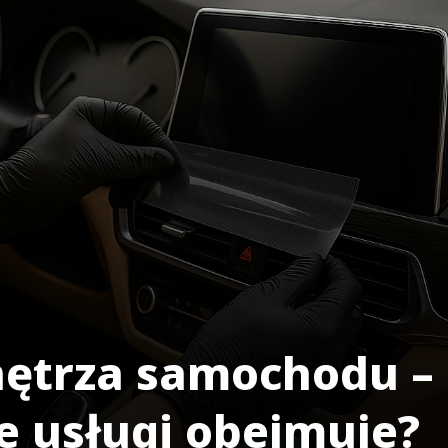
nętrza samochodu –
ie usługi obejmuje?