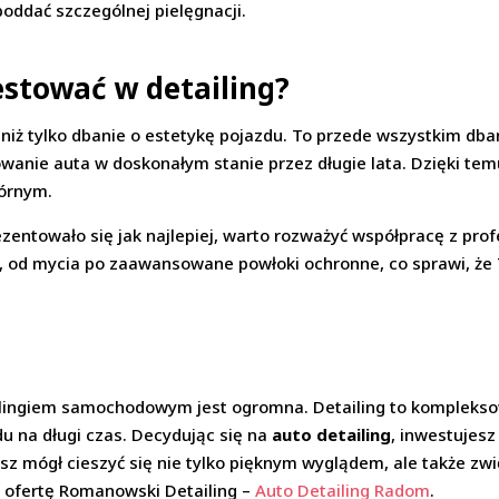
oddać szczególnej pielęgnacji.
stować w detailing?
 niż tylko dbanie o estetykę pojazdu. To przede wszystkim dba
owanie auta w doskonałym stanie przez długie lata. Dzięki te
tórnym.
prezentowało się jak najlepiej, warto rozważyć współpracę z p
 od mycia po zaawansowane powłoki ochronne, co sprawi, że 
lingiem samochodowym jest ogromna. Detailing to kompleksow
u na długi czas. Decydując się na
auto detailing
, inwestujesz
z mógł cieszyć się nie tylko pięknym wyglądem, ale także zw
ź ofertę Romanowski Detailing –
Auto Detailing Radom
.