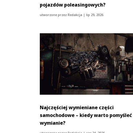
pojazdów poleasingowych?
utworzone przez
Redakcja
|
lip 29, 2026
Najczęściej wymieniane części
samochodowe – kiedy warto pomyśleć
wymianie?
utworzone przez
Redakcja
|
cze 24, 2026