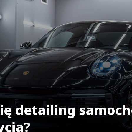
się detailing samoc
ycia?