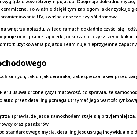
a wyglądzie zewnętrznym pojazdu. Obejmuje dokładne mycie, p
 ceramiczne. To właśnie dzięki tym zabiegom lakier zyskuje głę
k promieniowanie UV, kwaśne deszcze czy sól drogowa.
 na wnętrzu pojazdu. W jego ramach dokładnie czyści się i od
 obejmuje m.in. pranie tapicerki, odkurzanie, czyszczenie kokpi
omfort użytkowania pojazdu i eliminuje nieprzyjemne zapachy
mochodowego
ochronnych, takich jak ceramika, zabezpiecza lakier przed z
kieru usuwa drobne rysy i matowość, co sprawia, że samochód
o auto przez detailing pomaga utrzymać jego wartość rynkową
ętrza sprawia, że jazda samochodem staje się przyjemniejsza.
erowcy oraz pasażerów.
od standardowego mycia, detailing jest usługą indywidualnie