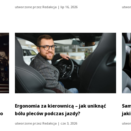
utworzone przez
Redakcja
|
lip 16, 2026
utwor
Ergonomia za kierownicą – jak uniknąć
Sam
 o
bólu pleców podczas jazdy?
jak
utworzone przez
Redakcja
|
cze 3, 2026
utwor