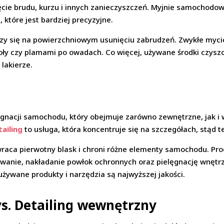
cie brudu, kurzu i innych zanieczyszczeń. Myjnie samochodow
które jest bardziej precyzyjne.
y się na powierzchniowym usunięciu zabrudzeń. Zwykłe mycie 
y czy plamami po owadach. Co więcej, używane środki czyszc
lakierze.
gnacji samochodu, który obejmuje zarówno zewnętrzne, jak i
ailing
to usługa, która koncentruje się na szczegółach, stąd t
zywraca pierwotny blask i chroni różne elementy samochodu. Pr
rowanie, nakładanie powłok ochronnych oraz pielęgnację wnęt
używane produkty i narzędzia są najwyższej jakości.
vs. Detailing wewnętrzny