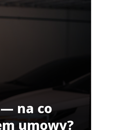
— na co
iem umowy?