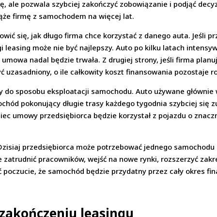
, ale pozwala szybciej zakończyć zobowiązanie i podjąć decyzj
iąże firmę z samochodem na więcej lat.
ć się, jak długo firma chce korzystać z danego auta. Jeśli pr
leasing może nie być najlepszy. Auto po kilku latach intens
umowa nadal będzie trwała. Z drugiej strony, jeśli firma plan
yć uzasadniony, o ile całkowity koszt finansowania pozostaje r
 do sposobu eksploatacji samochodu. Auto używane głównie w 
ochód pokonujący długie trasy każdego tygodnia szybciej się z
iec umowy przedsiębiorca będzie korzystał z pojazdu o znacz
 Dzisiaj przedsiębiorca może potrzebować jednego samochodu 
e zatrudnić pracowników, wejść na nowe rynki, rozszerzyć zak
oczucie, że samochód będzie przydatny przez cały okres fin
akończeniu leasingu