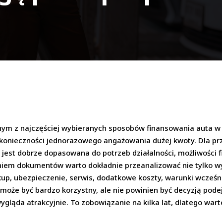
m z najczęściej wybieranych sposobów finansowania auta w f
konieczności jednorazowego angażowania dużej kwoty. Dla pr
a jest dobrze dopasowana do potrzeb działalności, możliwośc
em dokumentów warto dokładnie przeanalizować nie tylko wys
kup, ubezpieczenie, serwis, dodatkowe koszty, warunki wcze
 może być bardzo korzystny, ale nie powinien być decyzją p
ygląda atrakcyjnie. To zobowiązanie na kilka lat, dlatego war