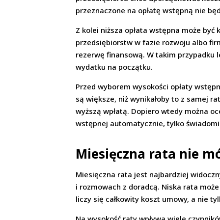
przeznaczone na opłatę wstępną nie będą
Z kolei niższa opłata wstępna może być 
przedsiębiorstw w fazie rozwoju albo fi
rezerwę finansową. W takim przypadku l
wydatku na początku.
Przed wyborem wysokości opłaty wstępnej
są większe, niż wynikałoby to z samej r
wyższą wpłatą. Dopiero wtedy można oceni
wstępnej automatycznie, tylko świadomie
Miesięczna rata nie m
Miesięczna rata jest najbardziej widocz
i rozmowach z doradcą. Niska rata moż
liczy się całkowity koszt umowy, a nie t
Na wysokość raty wpływa wiele czynnikó