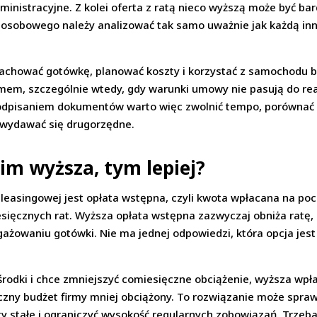
nistracyjne. Z kolei oferta z ratą nieco wyższą może być bard
 osobowego należy analizować tak samo uważnie jak każdą in
achować gotówkę, planować koszty i korzystać z samochodu b
mem, szczególnie wtedy, gdy warunki umowy nie pasują do re
podpisaniem dokumentów warto więc zwolnić tempo, porównać ki
ą wydawać się drugorzędne.
im wyższa, tym lepiej?
asingowej jest opłata wstępna, czyli kwota wpłacana na poc
esięcznych rat. Wyższa opłata wstępna zazwyczaj obniża ratę,
ażowaniu gotówki. Nie ma jednej odpowiedzi, która opcja jest
e środki i chce zmniejszyć comiesięczne obciążenie, wyższa w
ęczny budżet firmy mniej obciążony. To rozwiązanie może spraw
 stałe i ograniczyć wysokość regularnych zobowiązań. Trzeba