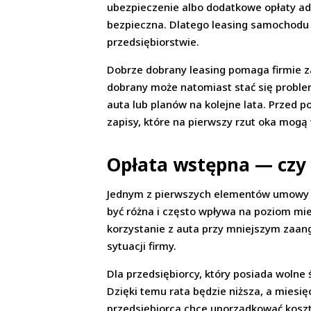
ubezpieczenie albo dodatkowe opłaty admi
bezpieczna. Dlatego leasing samochodu
przedsiębiorstwie.
Dobrze dobrany leasing pomaga firmie z
dobrany może natomiast stać się proble
auta lub planów na kolejne lata. Przed 
zapisy, które na pierwszy rzut oka mog
Opłata wstępna — czy 
Jednym z pierwszych elementów umowy le
być różna i często wpływa na poziom mi
korzystanie z auta przy mniejszym zaang
sytuacji firmy.
Dla przedsiębiorcy, który posiada woln
Dzięki temu rata będzie niższa, a miesi
przedsiębiorca chce uporządkować koszty