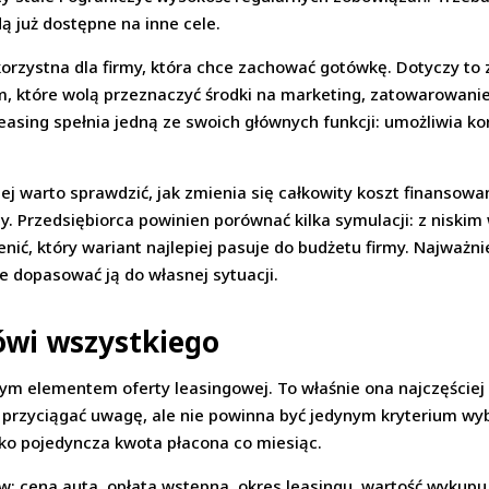
 już dostępne na inne cele.
korzystna dla firmy, która chce zachować gotówkę. Dotyczy to 
rm, które wolą przeznaczyć środki na marketing, zatowarowanie
easing spełnia jedną ze swoich głównych funkcji: umożliwia 
 warto sprawdzić, jak zmienia się całkowity koszt finansowa
aty. Przedsiębiorca powinien porównać kilka symulacji: z nis
ć, który wariant najlepiej pasuje do budżetu firmy. Najważniej
 dopasować ją do własnej sytuacji.
ówi wszystkiego
nym elementem oferty leasingowej. To właśnie ona najczęście
e przyciągać uwagę, ale nie powinna być jedynym kryterium 
ylko pojedyncza kwota płacona co miesiąc.
w: cena auta, opłata wstępna, okres leasingu, wartość wykupu