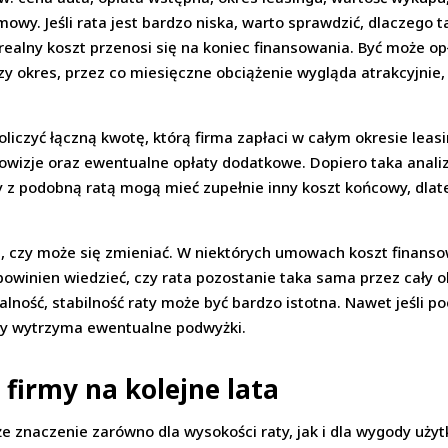
owy. Jeśli rata jest bardzo niska, warto sprawdzić, dlaczego 
ealny koszt przenosi się na koniec finansowania. Być może op
zy okres, przez co miesięczne obciążenie wygląda atrakcyjnie,
iczyć łączną kwotę, którą firma zapłaci w całym okresie leas
rowizje oraz ewentualne opłaty dodatkowe. Dopiero taka anali
y z podobną ratą mogą mieć zupełnie inny koszt końcowy, dla
ała, czy może się zmieniać. W niektórych umowach koszt finan
winien wiedzieć, czy rata pozostanie taka sama przez cały ok
alność, stabilność raty może być bardzo istotna. Nawet jeśli 
rmy wytrzyma ewentualne podwyżki.
 firmy na kolejne lata
 znaczenie zarówno dla wysokości raty, jak i dla wygody uży