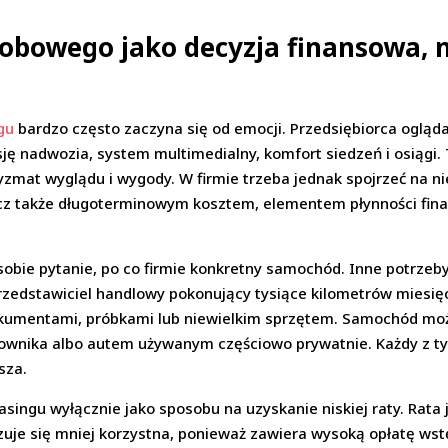
bowego jako decyzja finansowa, n
gu
bardzo często zaczyna się od emocji. Przedsiębiorca ogląd
sję nadwozia, system multimedialny, komfort siedzeń i osiągi.
yzmat wyglądu i wygody. W firmie trzeba jednak spojrzeć na n
lecz także długoterminowym kosztem, elementem płynności fin
bie pytanie, po co firmie konkretny samochód. Inne potrzeby 
rzedstawiciel handlowy pokonujący tysiące kilometrów miesięcz
dokumentami, próbkami lub niewielkim sprzętem. Samochód mo
cownika albo autem używanym częściowo prywatnie. Każdy z ty
sza.
singu wyłącznie jako sposobu na uzyskanie niskiej raty. Rata 
azuje się mniej korzystna, ponieważ zawiera wysoką opłatę ws