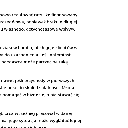
inowo regulować raty i że finansowany
szczegółowa, ponieważ brakuje długiej
adu własnego, dotychczasowe wpływy,
, działa w handlu, obsługuje klientów w
a do uzasadnienia. Jeśli natomiast
asingodawca może patrzeć na taką
 nawet jeśli przychody w pierwszych
osunku do skali działalności. Młoda
 pomagać w biznesie, a nie stawać się
iębiorca wcześniej pracował w danej
nia, jego sytuacja może wyglądać lepiej
etencje przedsiębiorcy.