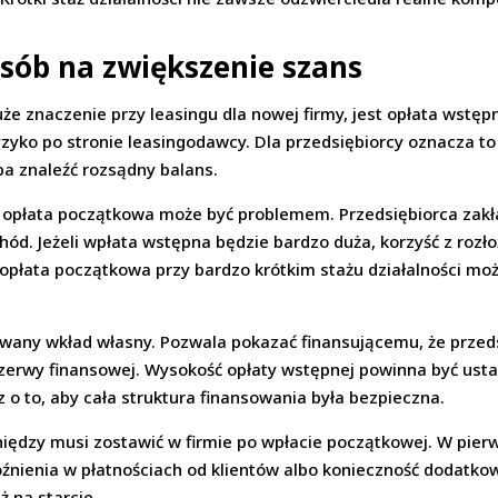
sób na zwiększenie szans
e znaczenie przy leasingu dla nowej firmy, jest opłata wstę
yzyko po stronie leasingodawcy. Dla przedsiębiorcy oznacza 
ba znaleźć rozsądny balans.
 opłata początkowa może być problemem. Przedsiębiorca zakład
d. Jeżeli wpłata wstępna będzie bardzo duża, korzyść z rozło
a opłata początkowa przy bardzo krótkim stażu działalności mo
ny wkład własny. Pozwala pokazać finansującemu, że przedsi
ezerwy finansowej. Wysokość opłaty wstępnej powinna być ustal
z o to, aby cała struktura finansowania była bezpieczna.
ieniędzy musi zostawić w firmie po wpłacie początkowej. W pie
późnienia w płatnościach od klientów albo konieczność dodatk
ż na starcie.