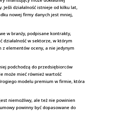
óry finansujący może dokładniej
eśli działalność istnieje od kilku lat,
adku nowej firmy danych jest mniej,
we w branży, podpisane kontrakty,
ć działalność w sektorze, w którym
ym z elementów oceny, a nie jedynym
ożniej podchodzą do przedsiębiorców
nie może mieć również wartość
drogiego modelu premium w firmie, która
jest niemożliwy, ale też nie powinien
ki umowy powinny być dopasowane do