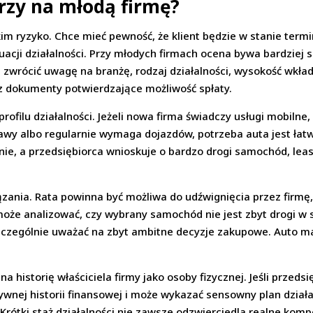
rzy na młodą firmę?
m ryzyko. Chce mieć pewność, że klient będzie w stanie term
acji działalności. Przy młodych firmach ocena bywa bardziej 
e zwrócić uwagę na branżę, rodzaj działalności, wysokość wkł
raz dokumenty potwierdzające możliwość spłaty.
rofilu działalności. Jeżeli nowa firma świadczy usługi mobilne
awy albo regularnie wymaga dojazdów, potrzeba auta jest łatw
lnie, a przedsiębiorca wnioskuje o bardzo drogi samochód, le
ania. Rata powinna być możliwa do udźwignięcia przez firmę,
że analizować, czy wybrany samochód nie jest zbyt drogi w st
szczególnie uważać na zbyt ambitne decyzje zakupowe. Auto ma
historię właściciela firmy jako osoby fizycznej. Jeśli przeds
wnej historii finansowej i może wykazać sensowny plan działa
. Krótki staż działalności nie zawsze odzwierciedla realne komp