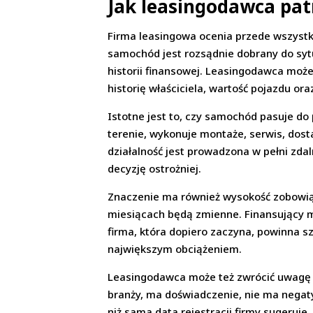
Jak leasingodawca pat
Firma leasingowa ocenia przede wszystki
samochód jest rozsądnie dobrany do sytu
historii finansowej. Leasingodawca moż
historię właściciela, wartość pojazdu o
Istotne jest to, czy samochód pasuje do p
terenie, wykonuje montaże, serwis, dost
działalność jest prowadzona w pełni zda
decyzję ostrożniej.
Znaczenie ma również wysokość zobowiąz
miesiącach będą zmienne. Finansujący mo
firma, która dopiero zaczyna, powinna 
największym obciążeniem.
Leasingodawca może też zwrócić uwagę na 
branży, ma doświadczenie, nie ma negaty
niż sama data rejestracji firmy sugeruje