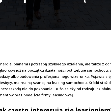
 energią, planami i potrzebą szybkiego działania, ale także z
siębiorców już na początku działalności potrzebuje samochodu:
zedaży albo budowania profesjonalnego wizerunku. Pojawia się
miesięcy, ma realną szansę na leasing samochodu. Krótki staż 
 przeszkodą nie do pokonania. Dużo zależy od rodzaju działaln
umentów oraz podejścia firmy leasingowej.
k często interesują się leasingiem