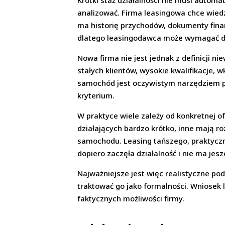
Krótki staż działalności nie musi autom
analizować. Firma leasingowa chce wiedzie
ma historię przychodów, dokumenty finan
dlatego leasingodawca może wymagać do
Nowa firma nie jest jednak z definicji 
stałych klientów, wysokie kwalifikacje,
samochód jest oczywistym narzędziem prac
kryterium.
W praktyce wiele zależy od konkretnej of
działających bardzo krótko, inne mają r
samochodu. Leasing tańszego, praktyczn
dopiero zaczęła działalność i nie ma je
Najważniejsze jest więc realistyczne pod
traktować go jako formalności. Wniose
faktycznych możliwości firmy.