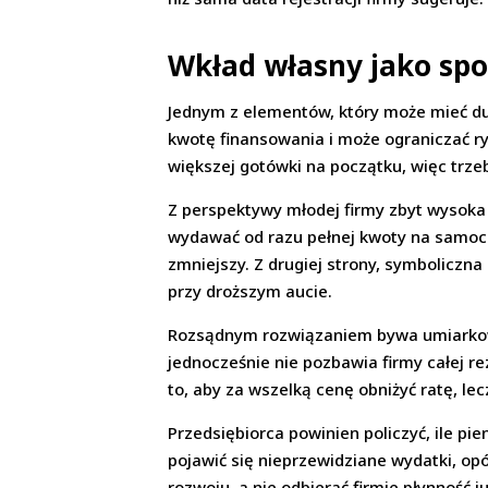
Wkład własny jako spo
Jednym z elementów, który może mieć duż
kwotę finansowania i może ograniczać r
większej gotówki na początku, więc trze
Z perspektywy młodej firmy zbyt wysoka
wydawać od razu pełnej kwoty na samochó
zmniejszy. Z drugiej strony, symboliczn
przy droższym aucie.
Rozsądnym rozwiązaniem bywa umiarkowa
jednocześnie nie pozbawia firmy całej r
to, aby za wszelką cenę obniżyć ratę, lec
Przedsiębiorca powinien policzyć, ile p
pojawić się nieprzewidziane wydatki, o
rozwoju, a nie odbierać firmie płynność ju