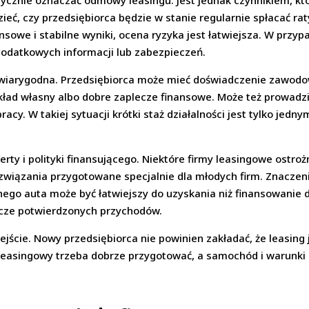
atycznie oznaczać odmowy leasingu. Jest jednak czynnikiem, kt
ć, czy przedsiębiorca będzie w stanie regularnie spłacać raty. J
sowe i stabilne wyniki, ocena ryzyka jest łatwiejsza. W przyp
datkowych informacji lub zabezpieczeń.
niewiarygodna. Przedsiębiorca może mieć doświadczenie zawodo
 wkład własny albo dobre zaplecze finansowe. Może też prowadzi
y. W takiej sytuacji krótki staż działalności jest tylko jedn
erty i polityki finansującego. Niektóre firmy leasingowe ostr
ozwiązania przygotowane specjalnie dla młodych firm. Znacze
ego auta może być łatwiejszy do uzyskania niż finansowanie 
szcze potwierdzonych przychodów.
ejście. Nowy przedsiębiorca nie powinien zakładać, że leasing 
k leasingowy trzeba dobrze przygotować, a samochód i warun