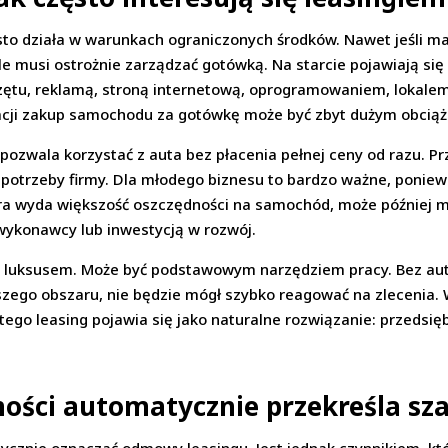
sto działa w warunkach ograniczonych środków. Nawet jeśli m
le musi ostrożnie zarządzać gotówką. Na starcie pojawiają się
zętu, reklamą, stroną internetową, oprogramowaniem, lokalem
tuacji zakup samochodu za gotówkę może być zbyt dużym obcią
 pozwala korzystać z auta bez płacenia pełnej ceny od razu. P
e potrzeby firmy. Dla młodego biznesu to bardzo ważne, ponie
óra wyda większość oszczędności na samochód, może później m
konawcy lub inwestycją w rozwój.
t luksusem. Może być podstawowym narzędziem pracy. Bez auta 
kszego obszaru, nie będzie mógł szybko reagować na zlecenia.
atego leasing pojawia się jako naturalne rozwiązanie: przedsięb
lności automatycznie przekreśla sz