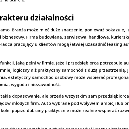
rakteru działalności
samo. Branża może mieć duże znaczenie, ponieważ pokazuje, ja
l biznesowy. Firma budowlana, serwisowa, handlowa, kuriersk
radca pracujący u klientów mogą łatwiej uzasadnić leasing auta
kcji, jaką pełni w firmie. Jeżeli przedsiębiorca potrzebuje 
ej logiczny niż praktyczny samochód z dużą przestrzenią. Je
nia, estetyczny samochód osobowy może wspierać profesjonalny
omia, wygoda i niezawodność.
akie dopasowanie, ale przede wszystkim sam przedsiębiorca 
ędów młodych firm. Auto wybrane pod wpływem ambicji lub pr
Z kolei pojazd dobrany praktycznie może realnie wspierać rozwó