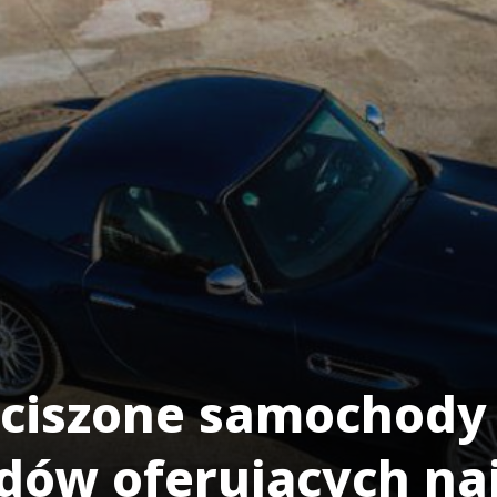
yciszone samochody
zdów oferujących na