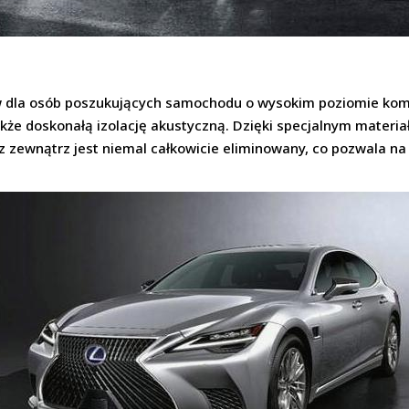
w dla osób poszukujących samochodu o wysokim poziomie komfo
także doskonałą izolację akustyczną. Dzięki specjalnym materi
 zewnątrz jest niemal całkowicie eliminowany, co pozwala na p