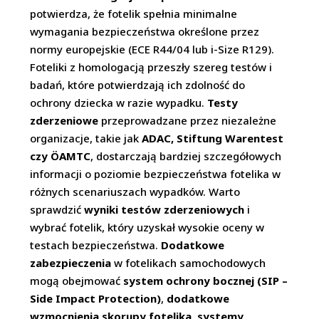
potwierdza, że fotelik spełnia minimalne
wymagania bezpieczeństwa określone przez
normy europejskie (ECE R44/04 lub i-Size R129).
Foteliki z homologacją przeszły szereg testów i
badań, które potwierdzają ich zdolność do
ochrony dziecka w razie wypadku.
Testy
zderzeniowe
przeprowadzane przez niezależne
organizacje, takie jak
ADAC, Stiftung Warentest
czy ÖAMTC
, dostarczają bardziej szczegółowych
informacji o poziomie bezpieczeństwa fotelika w
różnych scenariuszach wypadków. Warto
sprawdzić
wyniki testów zderzeniowych
i
wybrać fotelik, który uzyskał wysokie oceny w
testach bezpieczeństwa.
Dodatkowe
zabezpieczenia
w fotelikach samochodowych
mogą obejmować
system ochrony bocznej (SIP –
Side Impact Protection)
,
dodatkowe
wzmocnienia skorupy fotelika
,
systemy