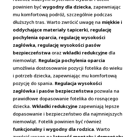
powinien być
wygodny dla dziecka
, zapewniając
mu komfortową podróż, szczególnie podczas
dłuższych tras. Warto zwrócić uwagę na
miękkie i
oddychające materiały tapicerki
,
regulację
pochylenia oparcia
,
regulację wysokości
zagłówka
,
regulację wysokości pasów
bezpieczeństwa
oraz
wkładki redukcyjne
dla
niemowląt.
Regulacja pochylenia oparcia
umożliwia dostosowanie pozycji fotelika do wieku
i potrzeb dziecka, zapewniając mu komfortową
pozycję do spania.
Regulacja wysokości
zagłówka i pasów bezpieczeństwa
pozwala na
prawidłowe dopasowanie fotelika do rosnącego
dziecka.
Wkładki redukcyjne
zapewniają lepsze
dopasowanie i bezpieczeństwo dla najmniejszych
niemowląt. Fotelik powinien być również
funkcjonalny i wygodny dla rodzica
. Warto
zwrócić uwagę na
łatwość montażu i demontażu