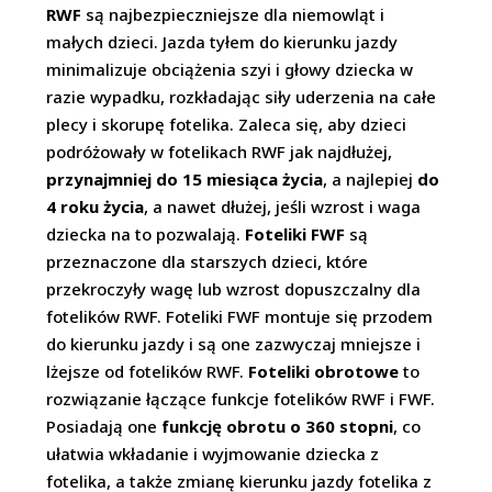
RWF
są najbezpieczniejsze dla niemowląt i
małych dzieci. Jazda tyłem do kierunku jazdy
minimalizuje obciążenia szyi i głowy dziecka w
razie wypadku, rozkładając siły uderzenia na całe
plecy i skorupę fotelika. Zaleca się, aby dzieci
podróżowały w fotelikach RWF jak najdłużej,
przynajmniej do 15 miesiąca życia
, a najlepiej
do
4 roku życia
, a nawet dłużej, jeśli wzrost i waga
dziecka na to pozwalają.
Foteliki FWF
są
przeznaczone dla starszych dzieci, które
przekroczyły wagę lub wzrost dopuszczalny dla
fotelików RWF. Foteliki FWF montuje się przodem
do kierunku jazdy i są one zazwyczaj mniejsze i
lżejsze od fotelików RWF.
Foteliki obrotowe
to
rozwiązanie łączące funkcje fotelików RWF i FWF.
Posiadają one
funkcję obrotu o 360 stopni
, co
ułatwia wkładanie i wyjmowanie dziecka z
fotelika, a także zmianę kierunku jazdy fotelika z