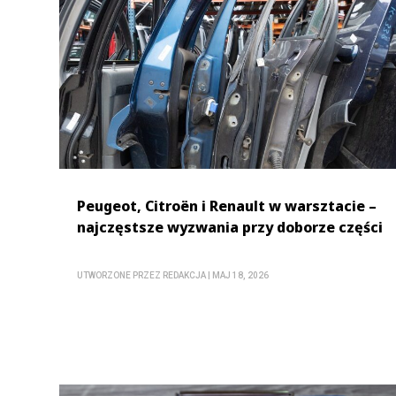
Peugeot, Citroën i Renault w warsztacie –
najczęstsze wyzwania przy doborze części
UTWORZONE PRZEZ
REDAKCJA
|
MAJ 18, 2026