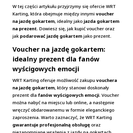
W tej części artykułu przyjrzymy się ofercie WRT
Karting, która obejmuje między innymi
voucher
na jazdę gokartem
, idealny jako
jazda gokartem
na prezent
. Dowiesz się, jak kupić voucher oraz
jak
podarować jazdę gokartem
jako prezent.
Voucher na jazdę gokartem:
idealny prezent dla fanów
wyścigowych emocji
WRT Karting oferuje możliwość zakupu
vouchera
na jazdę gokartem
, który stanowi doskonały
prezent dla
fanów wyścigowych emocji
. Voucher
można nabyć na miejscu lub online, a następnie
wręczyć obdarowanemu w formie eleganckiego
zaproszenia. Warto zaznaczyć, że WRT Karting
gwarantuje profesjonalną obsługę
oraz
niezapomniane wrażenia z jazdy na gokartach.