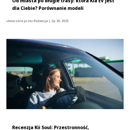
Od miasta po długie trasy: która Kia EV jest
dla Ciebie? Porównanie modeli
utworzone przez
Redakcja
|
lip 30, 2025
Recenzja Kii Soul: Przestronność,