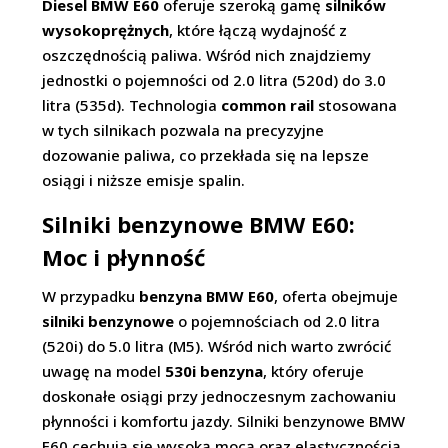
Diesel BMW E60
oferuje szeroką gamę
silników
wysokoprężnych
, które łączą wydajność z
oszczędnością paliwa. Wśród nich znajdziemy
jednostki o pojemności od 2.0 litra (520d) do 3.0
litra (535d). Technologia
common rail
stosowana
w tych silnikach pozwala na precyzyjne
dozowanie paliwa, co przekłada się na lepsze
osiągi i niższe emisje spalin.
Silniki benzynowe BMW E60:
Moc i płynność
W przypadku
benzyna BMW E60
, oferta obejmuje
silniki benzynowe
o pojemnościach od 2.0 litra
(520i) do 5.0 litra (M5). Wśród nich warto zwrócić
uwagę na model
530i benzyna
, który oferuje
doskonałe osiągi przy jednoczesnym zachowaniu
płynności i komfortu jazdy. Silniki benzynowe BMW
E60 cechują się wysoką mocą oraz elastycznością,